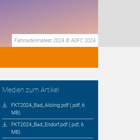
Fahrradklimatest 2024 © ADFC 2024
Medien zum Artikel
FKT2024_Bad_Aibling.pdf (.pdf, 6
MB)
FKT2024_Bad_Endorf.pdf (.pdf, 6
MB)