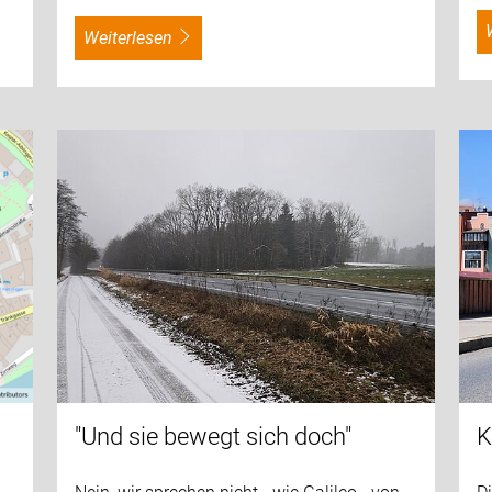
weiterlesen
"Und sie bewegt sich doch"
K