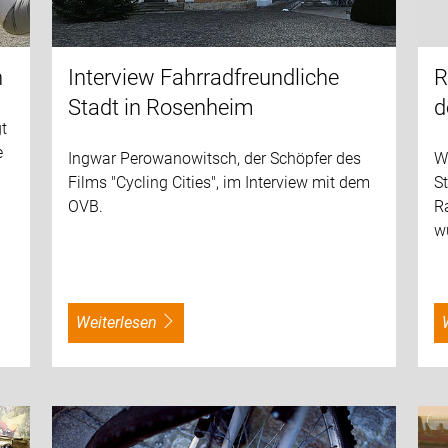
n
Interview Fahrradfreundliche
R
Stadt in Rosenheim
d
t
e
Ingwar Perowanowitsch, der Schöpfer des
W
Films "Cycling Cities", im Interview mit dem
S
OVB.
R
wü
weiterlesen