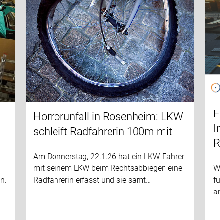
F
Horrorunfall in Rosenheim: LKW
I
schleift Radfahrerin 100m mit
R
Am Donnerstag, 22.1.26 hat ein LKW-Fahrer
mit seinem LKW beim Rechtsabbiegen eine
W
n.
Radfahrerin erfasst und sie samt…
f
a