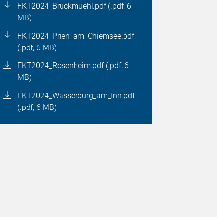
FKT2024_Bruckmuehl.pdf (.pdf, 6
MB)
FKT2024_Prien_am_Chiemsee.pdf
(.pdf, 6 MB)
FKT2024_Rosenheim.pdf (.pdf, 6
MB)
FKT2024_Wasserburg_am_Inn.pdf
(.pdf, 6 MB)