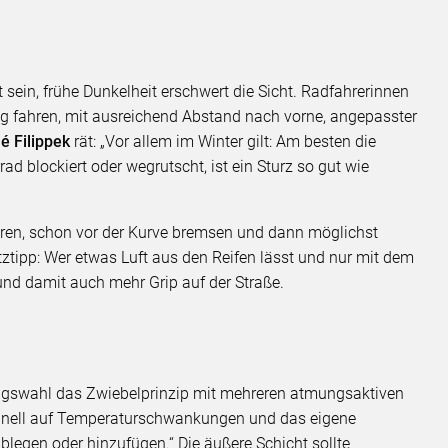
sein, frühe Dunkelheit erschwert die Sicht. Radfahrerinnen
ig fahren, mit ausreichend Abstand nach vorne, angepasster
é Filippek
rät: „Vor allem im Winter gilt: Am besten die
 blockiert oder wegrutscht, ist ein Sturz so gut wie
hren, schon vor der Kurve bremsen und dann möglichst
satztipp: Wer etwas Luft aus den Reifen lässt und nur mit dem
und damit auch mehr Grip auf der Straße.
dungswahl das Zwiebelprinzip mit mehreren atmungsaktiven
chnell auf Temperaturschwankungen und das eigene
blegen oder hinzufügen.“ Die äußere Schicht sollte