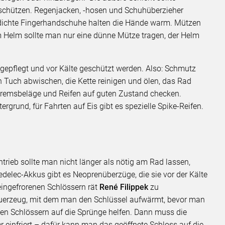
 schützen. Regenjacken, -hosen und Schuhüberzieher
dichte Fingerhandschuhe halten die Hände warm. Mützen
 Helm sollte man nur eine dünne Mütze tragen, der Helm
 gepflegt und vor Kälte geschützt werden. Also: Schmutz
 Tuch abwischen, die Kette reinigen und ölen, das Rad
 Bremsbeläge und Reifen auf guten Zustand checken.
rgrund, für Fahrten auf Eis gibt es spezielle Spike-Reifen.
ntrieb sollte man nicht länger als nötig am Rad lassen,
delec-Akkus gibt es Neoprenüberzüge, die sie vor der Kälte
eingefrorenen Schlössern rät
René Filippek
zu
Feuerzeug, mit dem man den Schlüssel aufwärmt, bevor man
enen Schlössern auf die Sprünge helfen. Dann muss die
er einfriert – dafür kann man das geöffnete Schloss auf die