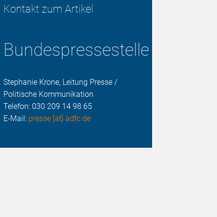
Kontakt zum Artikel
Bundespressestelle
Stephanie Krone, Leitung Presse /
Politische Kommunikation
Telefon:
030 209 14 98 65
E-Mail:
presse [at] adfc.de