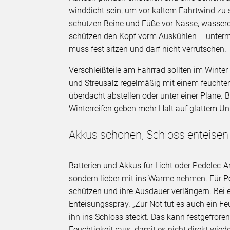
winddicht sein, um vor kaltem Fahrtwind zu
schützen Beine und Füße vor Nässe, wasser
schützen den Kopf vorm Auskühlen – unterm
muss fest sitzen und darf nicht verrutschen.
Verschleißteile am Fahrrad sollten im Winter
und Streusalz regelmäßig mit einem feuchten
überdacht abstellen oder unter einer Plane.
Winterreifen geben mehr Halt auf glattem Unte
Akkus schonen, Schloss enteisen
Batterien und Akkus für Licht oder Pedelec-A
sondern lieber mit ins Warme nehmen. Für Pe
schützen und ihre Ausdauer verlängern. Bei 
Enteisungsspray. „Zur Not tut es auch ein 
ihn ins Schloss steckt. Das kann festgefror
Feuchtigkeit raus, damit es nicht direkt wied