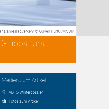
anzjahresradverkehr © Güven Purtul/VISUM
C-Tipps fürs
Medien zum Artikel
ADFC-Winterdossier
Fotos zum Artikel