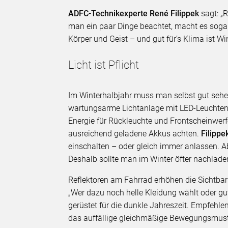
ADFC-Technikexperte René Filippek
sagt: „
man ein paar Dinge beachtet, macht es sogar 
Körper und Geist – und gut für’s Klima ist Wi
Licht ist Pflicht
Im Winterhalbjahr muss man selbst gut sehe
wartungsarme Lichtanlage mit LED-Leuchten
Energie für Rückleuchte und Frontscheinwerfe
ausreichend geladene Akkus achten.
Filippe
einschalten – oder gleich immer anlassen. Ab
Deshalb sollte man im Winter öfter nachlade
Reflektoren am Fahrrad erhöhen die Sichtbar
„Wer dazu noch helle Kleidung wählt oder gut
gerüstet für die dunkle Jahreszeit. Empfehl
das auffällige gleichmäßige Bewegungsmuste