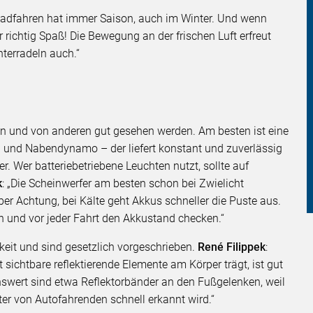
Radfahren hat immer Saison, auch im Winter. Und wenn
richtig Spaß! Die Bewegung an der frischen Luft erfreut
nterradeln auch.“
n und von anderen gut gesehen werden. Am besten ist eine
 und Nabendynamo – der liefert konstant und zuverlässig
r. Wer batteriebetriebene Leuchten nutzt, sollte auf
k
: „Die Scheinwerfer am besten schon bei Zwielicht
er Achtung, bei Kälte geht Akkus schneller die Puste aus.
n und vor jeder Fahrt den Akkustand checken.“
keit und sind gesetzlich vorgeschrieben.
René Filippek
:
 sichtbare reflektierende Elemente am Körper trägt, ist gut
enswert sind etwa Reflektorbänder an den Fußgelenken, weil
r von Autofahrenden schnell erkannt wird.“